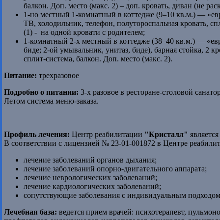
балкон. Доп. место (макс. 2) – доп. кровать, диван (не ра
1-но местный 1-комнатный в коттедже (9–10 кв.м.) — «евро
ТВ, холодильник, телефон, полутороспальная кровать, спл
(1) - на одной кровати с родителем;
1-комнатный 2-х местный в коттедже (38–40 кв.м.) — «евр
биде; 2-ой умывальник, унитаз, биде), барная стойка, 2 к
сплит-система, балкон. Доп. место (макс. 2).
Питание:
трехразовое
Подробно о питании:
3-х разовое в ресторане-столовой санато
Летом система меню-заказа.
Профиль лечения:
Центр реабилитации
"Кристалл"
является
В соответствии с лицензией № 23-01-001872 в Центре реабили
лечение заболеваний органов дыхания;
лечение заболеваний опорно-двигательного аппарата;
лечение неврологических заболеваний;
лечение кардиологических заболеваний;
сопутствующие заболевания с индивидуальным подходо
Лечебная база:
ведется прием врачей: психотерапевт, пульмоно