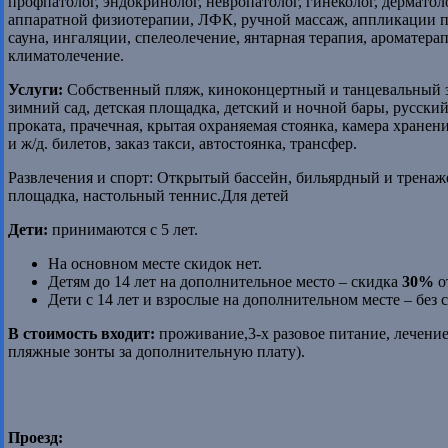
профпатолог, эндокринолог, невропатолог, гинеколог, дерматол
аппаратной физиотерапии, ЛФК, ручной массаж, аппликации па
сауна, ингаляции, спелеолечение, янтарная терапия, ароматера
климатолечение.
Услуги:
Собственный пляж, киноконцертный и танцевальный зал
зимний сад, детская площадка, детский и ночной бары, русски
проката, прачечная, крытая охраняемая стоянка, камера хранени
и ж/д. билетов, заказ такси, автостоянка, трансфер.
Развлечения и спорт: Открытый бассейн, бильярдный и тренаж
площадка, настольный теннис.Для детей
Дети:
принимаются с 5 лет.
На основном месте скидок нет.
Детям до 14 лет на дополнительное место – скидка
30%
о
Дети с 14 лет и взрослые на дополнительном месте – без 
В стоимость входит:
проживание,3-х разовое питание, лечение
пляжные зонты за дополнительную плату).
Проезд: