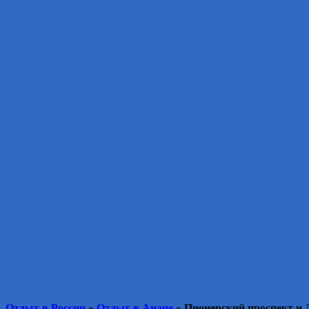
Отдых в России
»
Отдых в Анапе
» Пионерский проспект и 