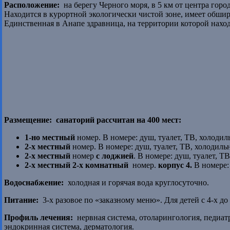
Расположение:
на берегу Черного моря, в 5 км от центра город
Находится в курортной экологически чистой зоне, имеет обши
Единственная в Анапе здравница, на территории которой нах
Размещение:
санаторий рассчитан на 400 мест:
1-но местный
номер. В номере: душ, туалет, ТВ, холодил
2-х местный
номер. В номере: душ, туалет, ТВ, холодиль
2-х местный
номер
с лоджией
. В номере: душ, туалет, Т
2-х местный 2-х комнатный
номер.
корпус 4.
В номере: 
Водоснабжение:
холодная и горячая вода круглосуточно.
Питание:
3-х разовое по «заказному меню». Для детей с 4-х до 
Профиль лечения:
нервная система, отоларингология, педиатр
эндокринная система, дерматология.