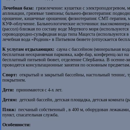
Лечебная база:
грязелечение: кушетки с электроподогревом, м
апликации, грязевые тампоны; бальнео-физиотерапия: подводн
орошение, кишечные орошения; физиотерапия: СМТ-терапия, м
КУФ-облучение. Бальнеологические источники: высокоминерал
(рассол) близкая по составу воде Мертвого моря (используются
сероводородно-сульфидная вода типа Мацеста (используются в
лечебная вода «Родник» в Питьевом бювете (отпускается беспл
К услугам отдыхающих:
сауна с бассейном (минеральная вода
бесплатная неохраняемая парковка, кафе-бар, конференц-зал на 
бесплатный питьевой бювет, отделение СберБанка. В осенне-з
проводятся консультационные занятия по основным предметам
Спорт:
открытый и закрытый бассейны, настольный теннис, т
покрытием.
Дети:
принимаются с 4-х лет.
Детям:
детский бассейн, детская площадка, детская комната (р
Пляж:
песчаный собственный , в 400 м, оборудован лежаками
пункт, спасательная служба.
Особенности: