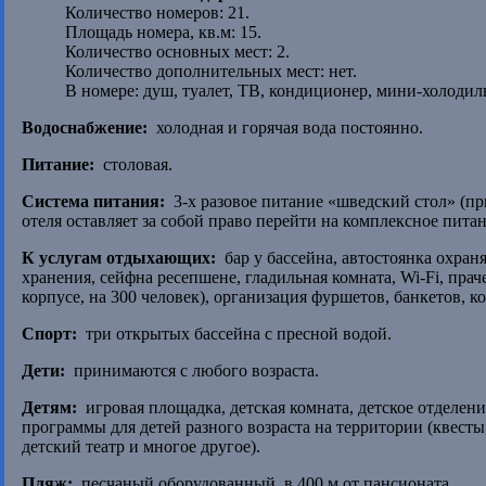
Количество номеров: 21.
Площадь номера, кв.м: 15.
Количество основных мест: 2.
Количество дополнительных мест: нет.
В номере: душ, туалет, ТВ, кондиционер, мини-холодил
Водоснабжение:
холодная и горячая вода постоянно.
Питание:
столовая.
Система питания:
3-х разовое питание «шведский стол» (пр
отеля оставляет за собой право перейти на комплексное питан
К услугам отдыхающих:
бар у бассейна, автостоянка охран
хранения, сейфна ресепшене, гладильная комната, Wi-Fi, прач
корпусе, на 300 человек), организация фуршетов, банкетов, к
Спорт:
три открытых бассейна с пресной водой.
Дети:
принимаются с любого возраста.
Детям:
игровая площадка, детская комната, детское отделе
программы для детей разного возраста на территории (квест
детский театр и многое другое).
Пляж:
песчаный оборудованный, в 400 м от пансионата.