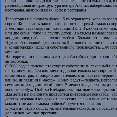
песчаного пляжей. До ближайшего песчаного пляжа - 1 км, в 
разнообразная инфраструктура центра Анапы: набережная, а
рестораны, анапский маяк, кафе и рестораны
Территория пансионата более 1.5 га охраняется, хорошо озел
горок. Жилая часть пансионата состоит из трех 4-этажных ко
3-местными стандартами, номерами ПК, 2-3 комнатными люк
или две семьи, либо на группу детей. В каждом номере: совм
кондиционер, набор корпусной мебели. Большинство номеро
В уютной столовой организовано 3-разовое питание по сист
и кондитерских изделий собственного производства. Для гост
музыкой
На территории пансионата есть два бассейна (один сезонный)
автостоянка.
С 2008 года в пансионате открыт собственный лечебный цент
плату могут пройти комплекс оздоровительных мероприятий 
кишечного тракта, опорно-двигательного аппарата и нервной
ванны, ингаляции и массаж. Прием ведут – педиатр, невролог
сестринский медицинский пост. В медцентре доступны разн
косметике Styx, Thalasso Bretagne, альгинатные маски для ли
Для детей в пансионате проводятся интересные конкурсы, ур
детская игровая площадка с профессиональным воспитателем,
можно заниматься аквааэробикой и учится плаванию
К услугам отдыхающих увлекательные экскурсии с посещени
дольменов, конные прогулки