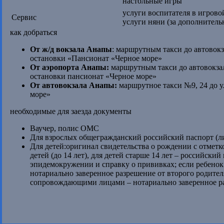
настольные игры
услуги воспитателя в игрово
Сервис
услуги няни (за дополнительн
как добраться
От ж/д вокзала Анапы
: маршрутным такси до автовокз
остановки «Пансионат «Черное море»
От аэропорта Анапы:
маршрутным такси до автовокзал
остановки пансионат «Черное море»
От автовокзала Анапы:
маршрутное такси №9, 24 до 
море»
необходимые для заезда документы
Ваучер, полис ОМС
Для взрослых общегражданский российский паспорт (л
Для детей:оригинал свидетельства о рождении с отметк
детей (до 14 лет), для детей старше 14 лет – российски
эпидемокружении и справку о прививках; если ребенок
нотариально заверенное разрешение от второго родителя
сопровождающими лицами – нотариально заверенное раз