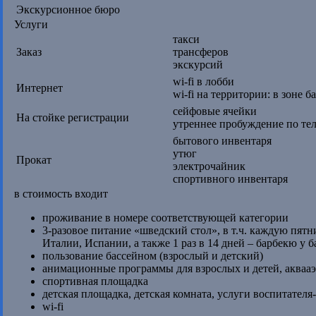
Экскурсионное бюро
Услуги
такси
Заказ
трансферов
экскурсий
wi-fi в лобби
Интернет
wi-fi на территории: в зоне б
сейфовые ячейки
На стойке регистрации
утреннее пробуждение по те
бытового инвентаря
утюг
Прокат
электрочайник
спортивного инвентаря
в стоимость входит
проживание в номере соответствующей категории
3-разовое питание «шведский стол», в т.ч. каждую пят
Италии, Испании, а также 1 раз в 14 дней – барбекю у б
пользование бассейном (взрослый и детский)
анимационные программы для взрослых и детей, акваа
спортивная площадка
детская площадка, детская комната, услуги воспитателя
wi-fi