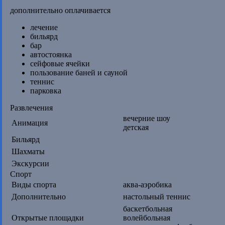
дополнительно оплачивается
лечение
бильярд
бар
автостоянка
сейфовые ячейки
пользование баней и сауной
теннис
парковка
Развлечения
вечерние шоу
Анимация
детская
Бильярд
Шахматы
Экскурсии
Спорт
Виды спорта
аква-аэробика
Дополнительно
настольный теннис
баскетбольная
Открытые площадки
волейбольная