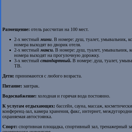
Размещение:
отель рассчитан на 100 мест.
2-х местный
мини
. В номере: душ, туалет, умывальник, 
номера выходят во дворик отеля.
2-х местный
макси.
В номере: душ, туалет, умывальник, к
номера выходят на прогулочную дорожку.
3-х местный
стандартный
.
В номере: душ, туалет, умыв
ТВ.
Дети:
принимаются с любого возраста.
Питание:
завтрак.
Водоснабжение:
холодная и горячая вода постоянно.
К услугам отдыхающих:
бассейн, сауна, массаж, косметически
конференц-зал, камера хранения, факс, интернет, междугородни
охраняемая автостоянка.
Спорт:
спортивная площадка, спортивный зал, тренажерный за
спортивного инвентаря.