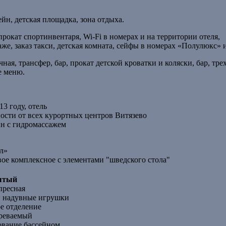
ейн, детская площадка, зона отдыха.
 прокат спортинвентаря, Wi-Fi в номерах и на территории отеля,
аже, заказ такси, детская комната, сейфы в номерах «Полулюкс» 
ечная, трансфер, бар, прокат детской кроватки и коляски, бар, тре
е меню.
3 году, отель
ости от всех курортных центров Витязево
н с гидромассажем
ол»
разовое комплексное с элементами "шведского стола"
ытый
пресная
: надувные игрушки
ое отделение
реваемый
ование бассейном