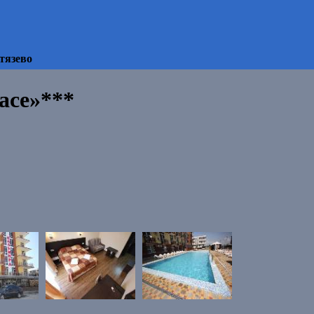
тязево
ace»***