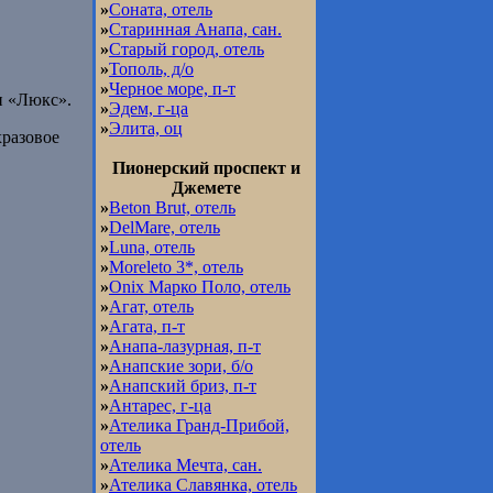
»
Соната, отель
»
Старинная Анапа, сан.
»
Старый город, отель
»
Тополь, д/о
»
Черное море, п-т
и «Люкс».
»
Эдем, г-ца
»
Элита, оц
хразовое
Пионерский проспект и
Джемете
»
Beton Brut, отель
»
DelMare, отель
»
Luna, отель
»
Moreleto 3*, отель
»
Onix Марко Поло, отель
»
Агат, отель
»
Агата, п-т
»
Анапа-лазурная, п-т
»
Анапские зори, б/о
»
Анапский бриз, п-т
»
Антарес, г-ца
»
Ателика Гранд-Прибой,
отель
»
Ателика Мечта, сан.
»
Ателика Славянка, отель