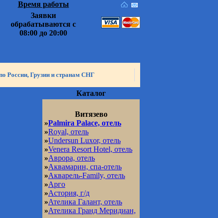
Время работы
Заявки
обрабатываются с
08:00 до 20:00
по России, Грузии и странам СНГ
Каталог
Витязево
»
Palmira Palace, отель
»
Royal, отель
»
Undersun Luxor, отель
»
Venera Resort Hotel, отель
»
Аврора, отель
»
Аквамарин, спа-отель
»
Акварель-Family, отель
»
Арго
»
Астория, г/д
»
Ателика Галант, отель
»
Ателика Гранд Меридиан,