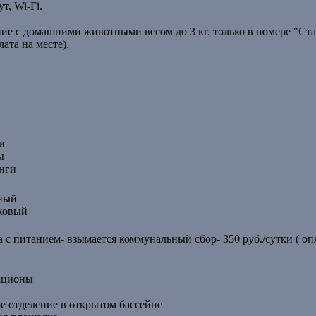
т, Wi-Fi.
ние с домашними животными весом до 3 кг. только в номере "Ста
лата на месте).
и
ы
нги
ный
ковый
а с питанием- взымается коммунальный сбор- 350 руб./сутки ( оп
кционы
ое отделение в открытом бассейне