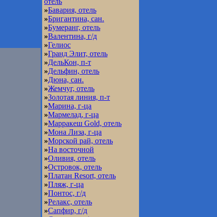
отель
»
Бавария, отель
»
Бригантина, сан.
»
Бумеранг, отель
»
Валентина, г/д
»
Гелиос
»
Гранд Элит, отель
»
ДельКон, п-т
»
Дельфин, отель
»
Дюна, сан.
»
Жемчуг, отель
»
Золотая линия, п-т
»
Марина, г-ца
»
Мармелад, г-ца
»
Марракеш Gold, отель
»
Мона Лиза, г-ца
»
Морской рай, отель
»
На восточной
»
Оливия, отель
»
Островок, отель
»
Платан Resort, отель
»
Пляж, г-ца
»
Понтос, г/д
»
Релакс, отель
»
Сапфир, г/д