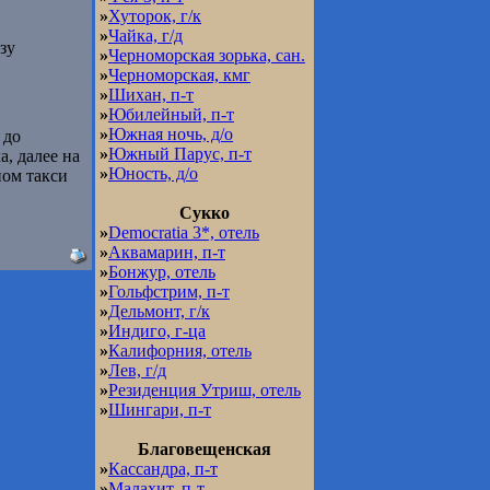
»
Хуторок, г/к
»
Чайка, г/д
зу
»
Черноморская зорька, сан.
»
Черноморская, кмг
»
Шихан, п-т
»
Юбилейный, п-т
»
Южная ночь, д/о
 до
»
Южный Парус, п-т
, далее на
»
Юность, д/о
ном такси
Сукко
»
Democratia 3*, отель
»
Аквамарин, п-т
»
Бонжур, отель
»
Гольфстрим, п-т
»
Дельмонт, г/к
»
Индиго, г-ца
»
Калифорния, отель
»
Лев, г/д
»
Резиденция Утриш, отель
»
Шингари, п-т
Благовещенская
»
Кассандра, п-т
»
Малахит, п-т