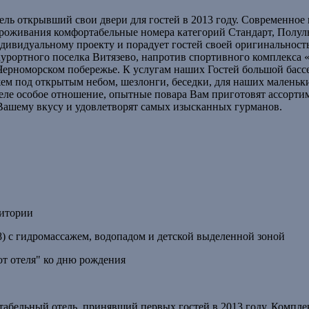
 открывший свои двери для гостей в 2013 году. Современное
 проживания комфортабельные номера категорий Стандарт, Полул
дивидуальному проекту и порадует гостей своей оригинальност
курортного поселка Витязево, напротив спортивного комплекса «
 Черноморском побережье. К услугам наших Гостей большой басс
ем под открытым небом, шезлонги, беседки, для наших маленьк
теле особое отношение, опытные повара Вам приготовят ассорти
Вашему вкусу и удовлетворят самых изысканных гурманов.
ритории
) с гидромассажем, водопадом и детской выделенной зоной
т отеля" ко дню рождения
табельный отель, принявший первых гостей в 2013 году. Компле