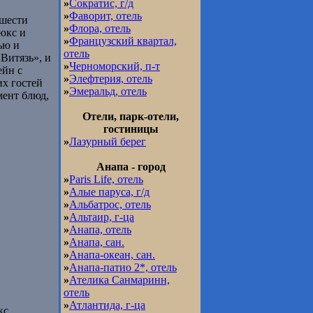
»
Сократис, г/д
»
Фаворит, отель
 шести
»
Флора, отель
юкс и
»
Французский квартал,
ью и
отель
Витязь», и
»
Черноморский, п-т
ейн с
»
Элефтерия, отель
их гостей
»
Эмеральд, отель
мент блюд,
Отели, парк-отели,
гостиницы
»
Лазурный берег
Анапа - город
»
Paris Life, отель
»
Алые паруса, г/д
»
Альбатрос, отель
»
Альтаир, г-ца
»
Анапа, отель
»
Анапа, сан.
»
Анапа-океан, сан.
»
Анапа-патио 2*, отель
»
Ателика Санмаринн,
отель
»
Атлантида, г-ца
кс