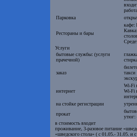
входи
работа
Парковка
откры
кафе:
Кавка
Рестораны и бары
столо
Среде
Услуги
бытовые службы: (услуги
глажка
прачечной)
стирка
билет
заказ
такси
экску
Wi-Fi 
интернет
Wi-Fi 
интер
на стойке регистрации
утрен
бытов
прокат
утюг:
в стоимость входит
проживание, 3-разовое питание «шведск
«шведского стола» ( с 01.05.- 31.05. и