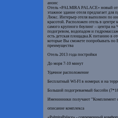
анонс
Отель «PALMIRA PALACE» новый отель
этажное здание отеля предлагает для
Люкс. Интерьер отеля выполнен по ин
красотой. Расположен отель в центре 
самого крупного боулинг – центра на
подогревом, водопадом и гидромассаж
есть детская площадка.К питанию в о
которые Вы сможете попробывать по 
преимущества
Отель 2013 года постройки
До моря 7-10 минут
Удачное расположение
Бесплатный WI-FI в номерах и на тер
Большой подогреваемый бассейн (7*18
Именинники получают "Комплимент о
описание комплекса
«PalmiraPalace» - современный комфор