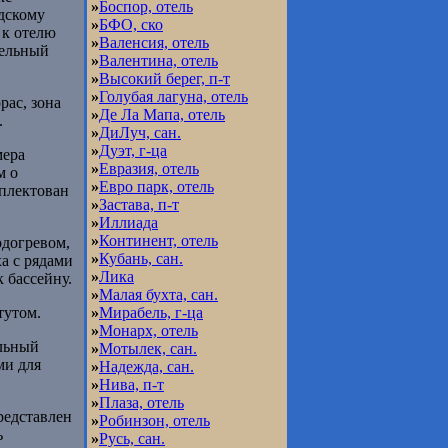
»
Боспор, отель
одскому
»
БФО, ско
 к отелю
»
Валенсия, отель
тельный
»
Валентина, отель
»
Высокий берег, п-т
»
Голубая лагуна, отель
рас, зона
»
Де Ла Мапа, отель
.
»
ДиЛуч, сан.
»
Дуэт, г-ца
мера
»
Евразия, отель
м о
»
Евро парк, отель
плектован
»
Застава, п-т
»
Иллиада
»
Континент, отель
одогревом,
»
Кубань, сан.
а с рядами
»
Лика
к бассейну.
»
Малая бухта, сан.
тутом.
»
Мирабель, г-ца
»
Монарх, отель
альный
»
Мотылек, сан.
ми для
»
Надежда, сан.
»
Нива, п-т
»
Плаза, отель
представлен
»
Робинзон, отель
ь
»
Русь, сан.