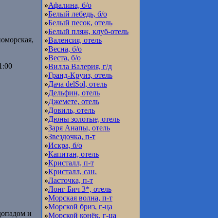
»
Афалина, б/о
»
Белый лебедь, б/о
»
Белый песок, отель
»
Белый пляж, клуб-отель
номорская,
»
Валенсия, отель
»
Весна, б/о
»
Веста, б/о
1:00
»
Вилла Валерия, г/д
»
Гранд-Круиз, отель
»
Дача delSol, отель
»
Дельфин, отель
»
Джемете, отель
»
Довиль, отель
»
Дюны золотые, отель
»
Заря Анапы, отель
»
Звездочка, п-т
»
Искра, б/о
»
Капитан, отель
»
Кристалл, п-т
»
Кристалл, сан.
»
Ласточка, п-т
»
Лонг Бич 3*, отель
»
Морская волна, п-т
»
Морской бриз, г-ца
одопадом и
»
Морской конёк, г-ца