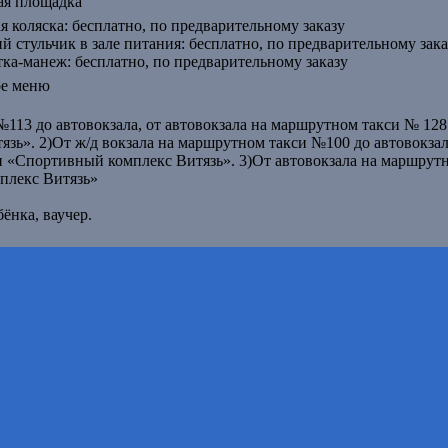
ая площадка
ая коляска: бесплатно, по предварительному заказу
ий стульчик в зале питания: бесплатно, по предварительному зака
тка-манеж: бесплатно, по предварительному заказу
ое меню
113 до автовокзала, от автовокзала на маршрутном такси № 128
ь». 2)От ж/д вокзала на маршрутном такси №100 до автовокзала
 «Спортивный комплекс Витязь». 3)От автовокзала на маршрут
плекс Витязь»
ёнка, ваучер.