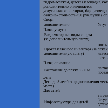
гидромассажем, детская площадка, бату
дополнительно оплачивается
услуги глажки и стирки, бар, размеще
балкона- стоимость 450 руб./сутки ( оп
Спорт
дополнительно
батут
Пляж, услуги
Водо-моторные виды спорта
(за дополнительную плату)
зонты
Прокат пляжного инвентаря (за
лежак
дополнительную плату)
навес
шезло
Пляж, описание
песча
Расстояние до пляжа: 650 м
посел
дети
Дети до 3 лет без предоставления мест
месте).
Для детей
аттра
батут
Инфраструктура для детей
детск