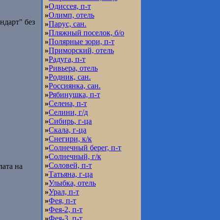
»
Одиссея, п-т
»
Олимп, отель
ндарт" без
»
Парус, сан.
»
Пляжный поселок, б/о
»
Полярные зори, п-т
»
Приморский, отель
»
Радуга, п-т
»
Ривьера, отель
»
Родник, сан.
»
Россиянка, сан.
»
Рябинушка, п-т
»
Селена, п-т
»
Селини, г/д
»
Сибирь, г-ца
»
Скала, г-ца
»
Снегири, к/к
»
Солнечный берег, п-т
»
Солнечный, г/к
»
Соловей, п-т
лата на
»
Татьяна, г-ца
»
Улыбка, отель
»
Урал, п-т
»
Фея, п-т
»
Фея-2, п-т
»
Фея-3, п-т