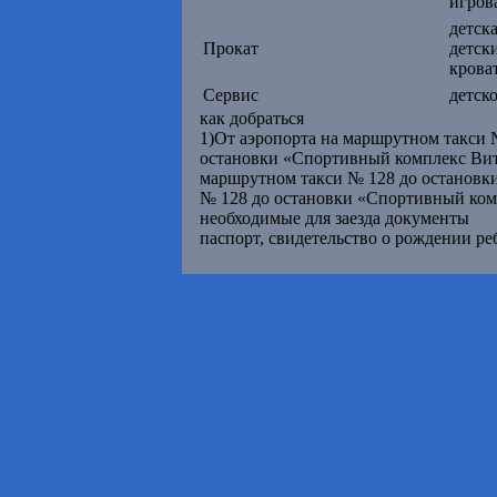
игров
детск
Прокат
детск
крова
Сервис
детск
как добраться
1)От аэропорта на маршрутном такси №
остановки «Спортивный комплекс Витяз
маршрутном такси № 128 до остановки
№ 128 до остановки «Спортивный ком
необходимые для заезда документы
паспорт, свидетельство о рождении реб