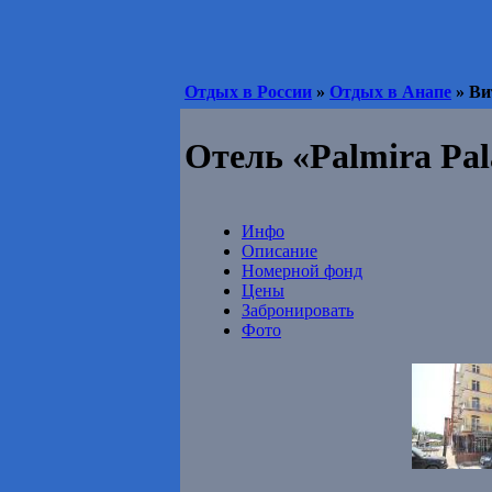
Отдых в России
»
Отдых в Анапе
» Ви
Отель «Palmira Pal
Инфо
Описание
Номерной фонд
Цены
Забронировать
Фото