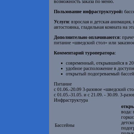
возможность заказа по меню.
Пользование инфраструктурой:
басс
Услуги
: взрослая и детская анимация,
автостоянка, гладильная комната на эт
Дополнительно оплачиваются
: прач
питание «шведский стол» или заказно
Комментарий туроператора
:
современный, открывшийся в 201
удобное расположение в доступн
открытый подогреваемый бассей
Питание
с 01.06.-20.09 3-разовое «шведский ст
с 01.05.-31.05. и с 21.09. - 30.09. 3-
Инфраструктура
откр
вода: 
горки
детск
Бассейны
подог
польз