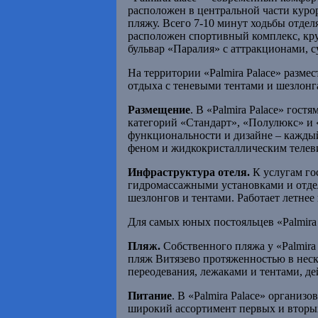
расположен в центральной части курор
пляжу. Всего 7-10 минут ходьбы отдел
расположен спортивный комплекс, кр
бульвар «Паралия» с аттракционами, 
На территории «Palmira Palace» размес
отдыха с теневыми тентами и шезлонга
Размещение
. В «Palmira Palace» гос
категорий «Стандарт», «Полулюкс» и 
функциональности и дизайне – кажды
феном и жидкокристаллическим телев
Инфраструктура отеля.
К услугам го
гидромассажными установками и отдел
шезлонгов и тентами. Работает летнее 
Для самых юных постояльцев «Palmira 
Пляж.
Собственного пляжа у «Palmira
пляж Витязево протяженностью в неск
переодевания, лежаками и тентами, де
Питание
. В «Palmira Palace» организ
широкий ассортимент первых и вторых 