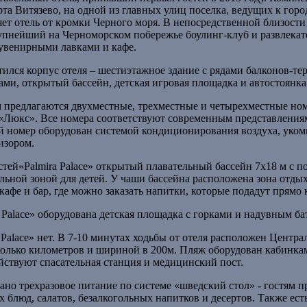
та Витязево, на одной из главных улиц поселка, ведущих к гор
яет отель от кромки Черного моря. В непосредственной близости
упнейший на Черноморском побережье боулинг-клуб и развлека
сувенирными лавками и кафе.
тился корпус отеля – шестиэтажное здание с рядами балконов-тер
ми, открытый бассейн, детская игровая площадка и автостоянка
тям предлагаются двухместные, трехместные и четырехместные но
«Люкс». Все номера соответствуют современным представления
й номер оборудован системой кондиционирования воздуха, уком
изором.
стей«Palmira Palace» открытый плавательный бассейн 7х18 м с п
ьной зоной для детей. У чаши бассейна расположена зона отдых
кафе и бар, где можно заказать напитки, которые подадут прямо 
Palace» оборудована детская площадка с горками и надувным ба
 Palace» нет. В 7-10 минутах ходьбы от отеля расположен Центр
олько километров и шириной в 200м. Пляж оборудован кабинка
йствуют спасательная станция и медицинский пост.
овано трехразовое питание по системе «шведский стол» - гостям 
блюд, салатов, безалкогольных напитков и десертов. Также ест