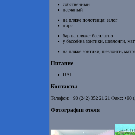
собственный
песчаный
на пляже полотенца: залог
пирс
бар на пляже: бесплатно
у бассейна зонтики, шезлонги, ма
на пляже зонтики, шезлонги, матр
Питание
UAI
Контакты
Телефон: +90 (242) 352 21 21 Факс: +90 (
Фотографии отеля