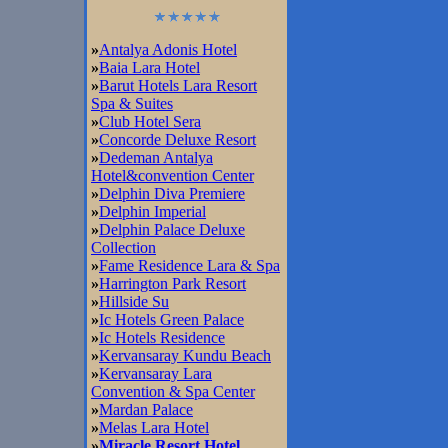
»
Antalya Adonis Hotel
»
Baia Lara Hotel
»
Barut Hotels Lara Resort
Spa & Suites
»
Club Hotel Sera
»
Concorde Deluxe Resort
»
Dedeman Antalya
Hotel&convention Center
»
Delphin Diva Premiere
»
Delphin Imperial
»
Delphin Palace Deluxe
Collection
»
Fame Residence Lara & Spa
»
Harrington Park Resort
»
Hillside Su
»
Ic Hotels Green Palace
»
Ic Hotels Residence
»
Kervansaray Kundu Beach
»
Kervansaray Lara
Convention & Spa Center
»
Mardan Palace
»
Melas Lara Hotel
»
Miracle Resort Hotel