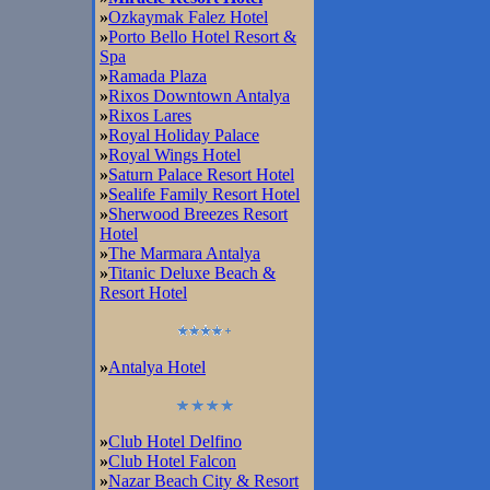
»
Ozkaymak Falez Hotel
»
Porto Bello Hotel Resort &
Spa
»
Ramada Plaza
»
Rixos Downtown Antalya
»
Rixos Lares
»
Royal Holiday Palace
»
Royal Wings Hotel
»
Saturn Palace Resort Hotel
»
Sealife Family Resort Hotel
»
Sherwood Breezes Resort
Hotel
»
The Marmara Antalya
»
Titanic Deluxe Beach &
Resort Hotel
»
Antalya Hotel
»
Club Hotel Delfino
»
Club Hotel Falcon
»
Nazar Beach City & Resort