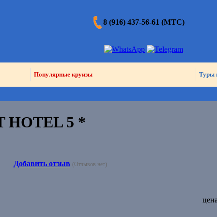
8 (916) 437-56-61 (МТС)
Популярные круизы
Туры 
 HOTEL 5 *
Добавить отзыв
(Отзывов нет)
цена