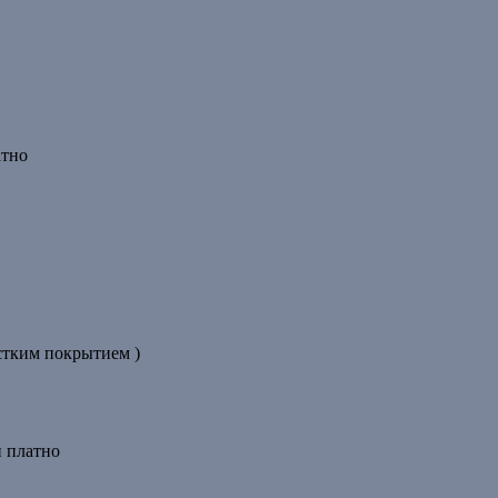
атно
стким покрытием )
й платно