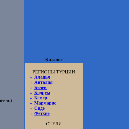
Каталог
РЕГИОНЫ ТУРЦИИ
Аланья
Анталия
Белек
Бодрум
Кемер
невно)
Мармарис
Сиде
Фетхие
ОТЕЛИ