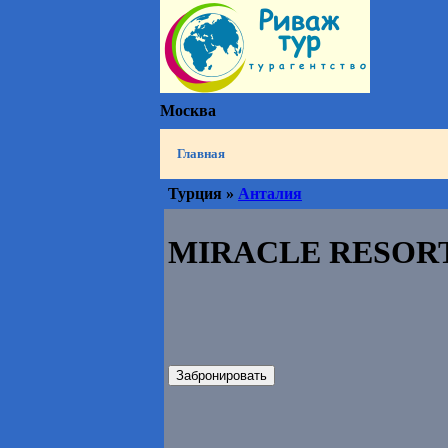
Москва
Главная
Турция »
Анталия
MIRACLE RESORT
Забронировать