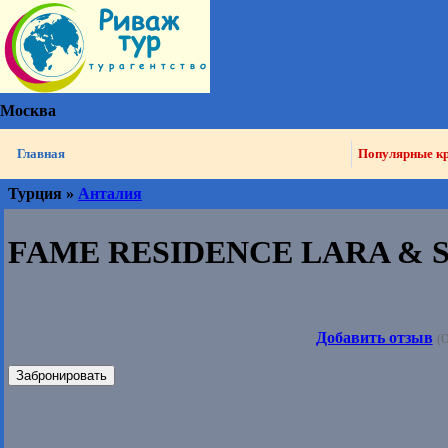
Москва
Главная
Популярные к
Турция »
Анталия
FAME RESIDENCE LARA & SP
Добавить отзыв
(О
Забронировать