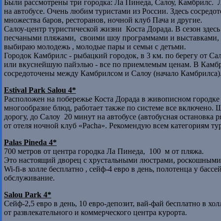
Были рассмотрены три городка: Ла Пинеда, Салоу, Камбрилс. Л
на автобусе. Очень любим туристами из России. Здесь сосредот
множества баров, ресторанов, ночной клуб Пача и другие.
Салоу-центр туристической жизни Коста Дорада. В сезон здес
песчаными пляжами, своими шоу программами и выставками, 
выбираю молодежь , молодые пары и семьи с детьми.
Городок Камбрилс - рыбацкий городок, в 3 км. по берегу от С
или вкуснейшую пайэлью - все по приемлемым ценам. В Камбр
сосредоточены между Камбрилсом и Салоу (начало Камбрилса)
Estival
Park Salou 4*
Расположен на побережье Коста Дорада в живописном городке 
многообразие блюд, работает также по системе все включено.
дорогу, до Салоу 20 минут на автобусе (автобусная остановка 
от отеля ночной клуб «Pacha». Рекомендую всем категориям ту
Palas
Pineda 4*
700 метров от центра городка Ла Пинеда, 100 м от пляжа.
Это настоящий дворец с хрустальными люстрами, роскошными
Wi-fi-в холле бесплатно , сейф-4 евро в день, полотенца у басс
обслуживание.
Salou Park 4*
Сейф-2,5 евро в день, 10 евро-депозит, вай-фай бесплатно в хол
от развлекательного и коммерческого центра курорта.