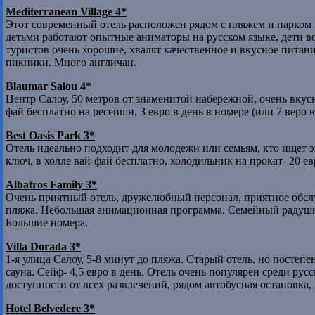
Mediterranean Village 4*
Этот современный отель расположен рядом с пляжем и парком Po
детьми работают опытные аниматоры на русском языке, дети в
туристов очень хорошие, хвалят качественное и вкусное питан
пикники. Много англичан.
Blaumar
Salou 4*
Центр Салоу, 50 метров от знаменитой набережной, очень вкусна
фай бесплатно на ресепшн, 3 евро в день в номере (или 7 веро 
Best
Oasis Park 3*
Отель идеально подходит для молодежи или семьям, кто ищет эк
ключ, в холле вай-фай бесплатно, холодильник на прокат- 20 е
Albatros Family 3*
Очень приятный отель, дружелюбный персонал, приятное обслу
пляжа. Небольшая анимационная программа. Семейный радушн
Большие номера.
Villa Dorada 3*
1-я улица Салоу, 5-8 минут до пляжа. Старый отель, но постеп
сауна. Сейф- 4,5 евро в день. Отель очень популярен среди ру
доступности от всех развлечений, рядом автобусная остановка,
Hotel
Belvedere 3*