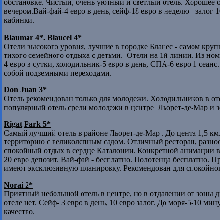
обстановке. Чистый, очень уютный и светлый отель. Хорошее 
вечером.Вай-фай-4 евро в день, сейф-18 евро в неделю +залог 1
кабинки.
Blaumar
4*. Blaucel 4*
Отели высокого уровня, лучшие в городке Бланес - самом круп
тихого семейного отдыха с детьми. Отели на 1й линии. Из ном
4 евро в сутки, холодильник-5 евро в день, СПА-6 евро 1 сеан
собой подземными переходами.
Don
Juan 3*
Отель рекомендован только для молодежи. Холодильников в отел
популярный отель среди молодежи в центре Льорет-де-Мар
и з
Rigat
Park 5*
Самый лучший отель в районе Льорет-де-Мар . До цента 1,5 к
территорию с великолепным садом. Отличный ресторан, разно
спокойный отдых в сердце Каталонии. Конкретной анимации в о
20 евро депозит. Вай-фай - бесплатно. Полотенца бесплатно. П
имеют эксклюзивную планировку. Рекомендован для спокойно
Norai
2*
Приятный небольшой отель в центре, но в отдалении от зоны д
отеле нет. Сейф- 3 евро в день, 10 евро залог. До моря-5-10 
качество.