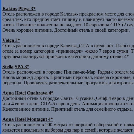
Kaktus
Playa 3*
Отель расположен в городе Калелья- прекрасном месте для спо
среди тех, кто предпочитает тишину и планирует часто выезжать
часов. Пляжные полотенца не выдают. 10 евро-зона СПА (2 сау
Очень хорошее питание. Достойный отель в своей категории.
Volga
3*
Отель расположен в городе Калелья
.
СПА в отеле нет. Плюсы д
отеле за номер категории «привиледж» -около 7 евро в сутки.
будущем планируют присвоить категорию данному отелю-4*
Stella
SPA 3*
Отель расположен в городке Пинеда-де-Мар. Рядом с отелем ма
Вдоль моря жд дорога. Приятный персонал, номера скромные, 
персонал. Проводятся развлекательные программы для взрослых
Aqua
Hotel
Onabrava 4*
Достойный отель в городке Санта –Сусанна.
Сейф-4 евро в ден
или 4 евро в день, СПА-5 евро в день. Анимация проводится от
Качественное питание. Приятный отель для семейного отдыха.
Aqua
Hotel Montagut 4*
Отель расположен в 200 метрах от широкой набережной и пляжа
является идеальным выбором для пар и семей, которые желаю