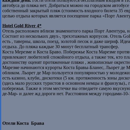
каждый день.
Гости отеля пользуются бесплатным входом в По
автобуса до пляжа нет. Добраться можно на городском автобусе
собственный закрытый пляж (стоимость входного билета 35 евр
целью отдыха которых является посещение парка «Порт Авенту
Hotel
Gold River 4*
Отель расположен вблизи знаменитого парка Порт Авентура, на 
Состоит из нескольких двух-, трехэтажных корпусов. Отель Go
есть , таверны, школа, поезд, золотой песок и даже шериф. И
отдыха. До пляжа каждые 30 минут бесплатный трансфер.
Коста Мерезме и Коста Браво. Побережье Коста Марезме протян
привлекают любителей спокойного отдыха, а также тек, кто п
достоинству оценят протяженные пляжи , живописные окрестн
Марезме начинаются курорты Коста Бравы-Бланес, Льорет де М
обликом. Льорет де Мар пользуется популярностью у молодежи
есть казино, клуби, дискотеки (5 км. протяженность зоны дис
(здесь мало русских туристов в основном немцы и франзузы).,
побережья. Также в этом местечке вы отведаете самую вкусную
де-Мар- и далее жд дороги нет. Расстояния между городами-10-
Отели Коста Брава