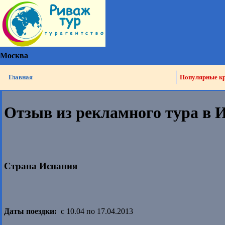
Москва
Главная
Популярные к
Отзыв из рекламного тура в 
Страна Испания
Даты поездки:
с 10.04 по 17.04.2013