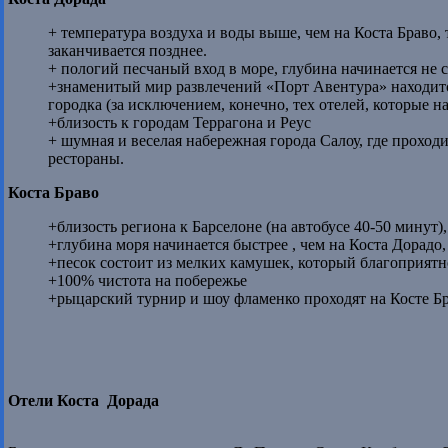
+ температура воздуха и воды выше, чем на Коста Браво,
заканчивается позднее.
+ пологий песчаный вход в море, глубина начинается не с
+знаменитый мир развлечений «Порт Авентура» находится
городка (за исключением, конечно, тех отелей, которые н
+близость к городам Террагона и Реус
+ шумная и веселая набережная города Салоу, где проход
рестораны.
Коста Браво
+близость региона к Барселоне (на автобусе 40-50 минут)
+глубина моря начинается быстрее , чем на Коста Дорад
+песок состоит из мелких камушек, который благоприятно
+100% чистота на побережье
+рыцарский турнир и шоу фламенко проходят на Косте Б
Отели Коста Дорада