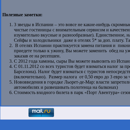
Полезные заметки:
3 звезды в Испании – это вовсе не какие-нибудь скромн
чистые гостиницы с внимательным сервисом и качественн
изумительно вкусные и разнообразные). Единственное, на
Сейфы и холодильники даже в отелях 5* за доп. плату. Т
В отелях Испании практикуется замена питания и пикники
приедете только к ужину, Вы можете заменить обед на уж
заказав ее на ресепшен.
С 2012 года хамоны, сыры Вы можете вывозить из Испани
C 01.11.2012 со всех туристов будет взиматься налог за 
Барселона). Налог будет взиматься с туристов непосредст
(включительно). Размер налога от 0,50 евро до 3 евро за 
Нововведения в городке Льорет-де-Мар: власти запретил
автомобилях и развешивать полотенца на балконах)
Стоимость входного билета в парк «Порт Авентура» сезон 2