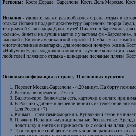
Регионы:
Коста Дорада, Барселона, Коста Дель Маресме, Кост
Испания
- удивительная и разнообразная страна, отдых в кот
отдыха Испания подарит архитектуру Барселоны творца Гауди
театр-музей Сальвадора Дали, музей Пикассо в Барселоне, дл
кольцо», билеты на лучшие матчи с участием фк «Барселона», 
высокой в Европе американской горкой «Шамбала» и с самой к
многочисленные аквапарки, для молодежи ночную жизнь Коста 
«Hollywood», для модников и модниц –лучшие коллекции в мага
любителей пляжного отдыха - шикарные песчаные пляжи Коста
Основная информация о стране, 11 основных пунктов:
Перелет Москва-Барселона - 4.20 минут. На борту помим
Разница во времени - 2 часа
Валюта-евро, банкоматы есть, карточки к оплате приним
В Россию удобнее и дешевле звонить из телефонов автом
(для России +7)
Климат – средиземноморский. Купальный сезон начинается
Пляжи в Испании –муниципальные, бесплатные. Аренда л
подстилку и зонтик и приносить их с собой на пляж (около
Транспортное сообщение очень хорошо развито сетью авт