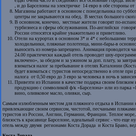
ездят очень часто и соединяют все основные города. Биле
, и до Барселоны на электричке 14 евро в обе стороны от
Магазины работают в основном с понедельника по субботу
центры не закрываются на обед. В местах большого скоп
В основном, конечно, местные жители говорят по-испанск
турбизнеса и сферы обслуживания. По-английски говорят
России относятся крайне уважительно и приветливо.
Отели на курортах в основном 3* и 4* с небольшими тер
холодильники, пляжные полотенца, мини-бары-в основном
выносить из номера-запрещено. Анимация проводится чащ
24.00 практически каждый отель проводит шоу-программ
включено», за обедом и за ужином за доп. плату, за завтра
взиматься налог за пребывание в отелях Каталонии (Коста
будет взиматься с туристов непосредственно в отеле при
налога от 0,50 евро до 3 евро за человека в ночь в зависи
Привезти из Испании в качестве подарка своим близким 
продукцию с символикой ф/к «Барселона» или из парка «
вино, оливковое масло, оливки, сыр.
Самым излюбленным местом для пляжного отдыха в Испании яв
привлекающие своим сервисом, чистотой, песчаными пляжами
туристов из России, Англии, Германии, Франции. Теплое море, 
близость к красавице Барселоне, идеальный сервис - что еще 
отель между двумя регионами Коста Дорада и Коста Браво, вед
Коста Дорада