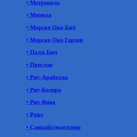
• Метрополь
• Мимоза
• Морско Око Бич
• Морско Око Гарден
• Палм Бич
• Преслав
• Риу-Арабелла
• Риу-Болеро
• Риу-Вива
• Роял
• Санрайз/экселсиор