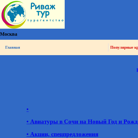
Москва
Главная
Популярные к
•
• Авиатуры в Сочи на Новый Год и Рожд
• Акции, спецпредложения