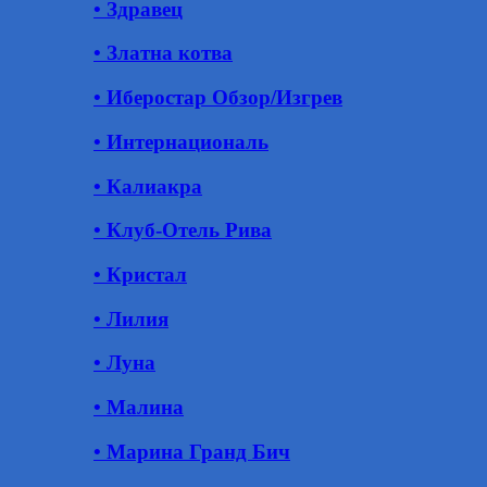
• Здравец
• Златна котва
• Иберостар Обзор/Изгрев
• Интернациональ
• Калиакра
• Клуб-Отель Рива
• Кристал
• Лилия
• Луна
• Малина
• Марина Гранд Бич