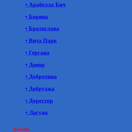
• Арабелла Бич
• Боряна
• Братислава
• Вита Парк
• Гергана
• Днепр
• Добротица
• Добруджа
• Доростор
• Лагуна
Балчик