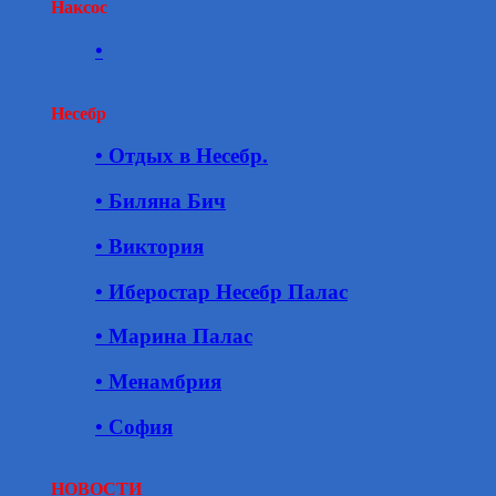
Наксос
•
Несебр
• Отдых в Несебр.
• Биляна Бич
• Виктория
• Иберостар Несебр Палас
• Марина Палас
• Менамбрия
• София
НОВОСТИ