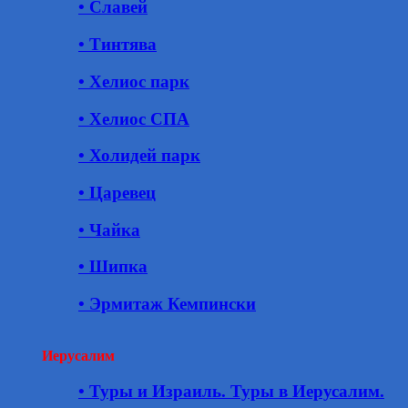
• Славей
• Тинтява
• Хелиос парк
• Хелиос СПА
• Холидей парк
• Царевец
• Чайка
• Шипка
• Эрмитаж Кемпински
Иерусалим
• Туры и Израиль. Туры в Иерусалим.