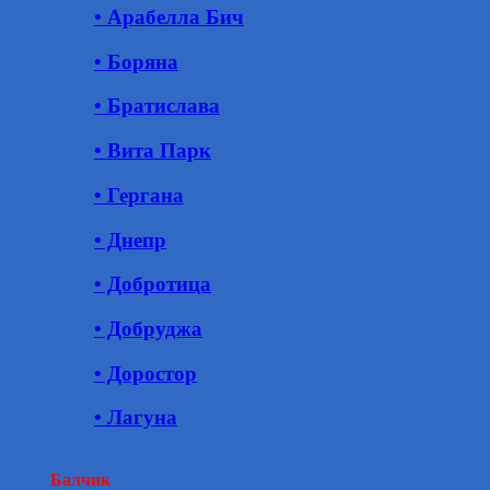
• Арабелла Бич
• Боряна
• Братислава
• Вита Парк
• Гергана
• Днепр
• Добротица
• Добруджа
• Доростор
• Лагуна
Балчик