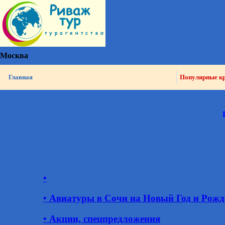
Москва
Главная
Популярные к
•
• Авиатуры в Сочи на Новый Год и Рожд
• Акции, спецпредложения