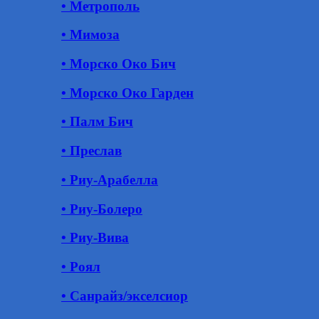
• Метрополь
• Мимоза
• Морско Око Бич
• Морско Око Гарден
• Палм Бич
• Преслав
• Риу-Арабелла
• Риу-Болеро
• Риу-Вива
• Роял
• Санрайз/экселсиор