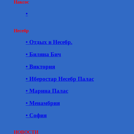
Наксос
•
Несебр
• Отдых в Несебр.
• Биляна Бич
• Виктория
• Иберостар Несебр Палас
• Марина Палас
• Менамбрия
• София
НОВОСТИ