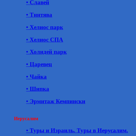
• Славей
• Тинтява
• Хелиос парк
• Хелиос СПА
• Холидей парк
• Царевец
• Чайка
• Шипка
• Эрмитаж Кемпински
Иерусалим
• Туры и Израиль. Туры в Иерусалим.