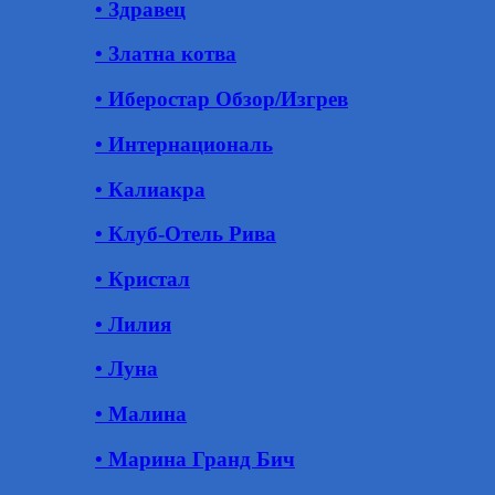
• Здравец
• Златна котва
• Иберостар Обзор/Изгрев
• Интернациональ
• Калиакра
• Клуб-Отель Рива
• Кристал
• Лилия
• Луна
• Малина
• Марина Гранд Бич