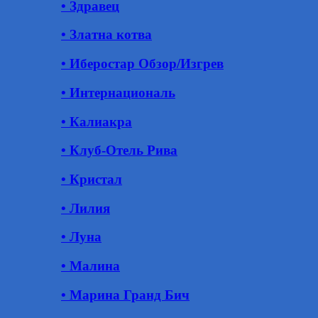
• Здравец
• Златна котва
• Иберостар Обзор/Изгрев
• Интернациональ
• Калиакра
• Клуб-Отель Рива
• Кристал
• Лилия
• Луна
• Малина
• Марина Гранд Бич