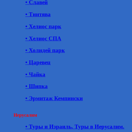
• Славей
• Тинтява
• Хелиос парк
• Хелиос СПА
• Холидей парк
• Царевец
• Чайка
• Шипка
• Эрмитаж Кемпински
Иерусалим
• Туры и Израиль. Туры в Иерусалим.