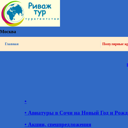
Москва
Главная
Популярные к
•
• Авиатуры в Сочи на Новый Год и Рожд
• Акции, спецпредложения