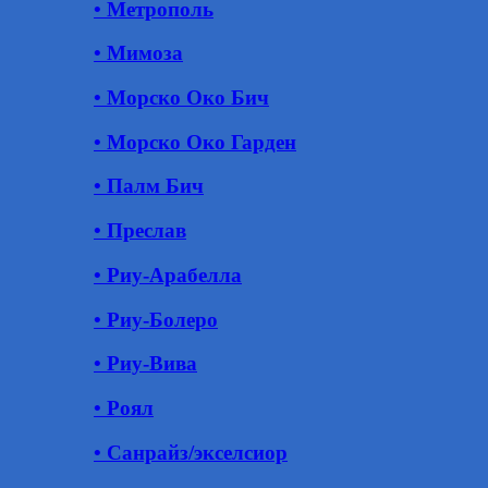
• Метрополь
• Мимоза
• Морско Око Бич
• Морско Око Гарден
• Палм Бич
• Преслав
• Риу-Арабелла
• Риу-Болеро
• Риу-Вива
• Роял
• Санрайз/экселсиор