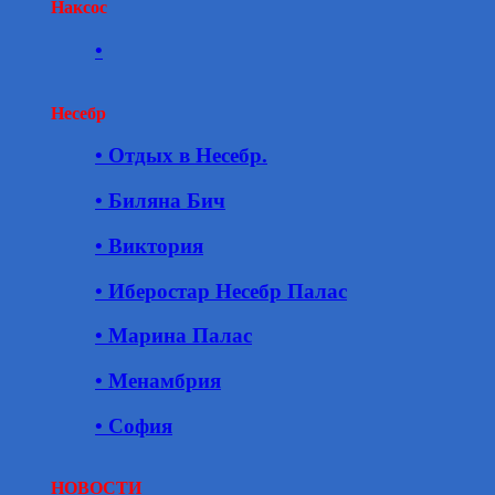
Наксос
•
Несебр
• Отдых в Несебр.
• Биляна Бич
• Виктория
• Иберостар Несебр Палас
• Марина Палас
• Менамбрия
• София
НОВОСТИ