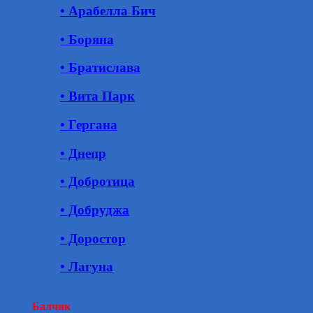
• Арабелла Бич
• Боряна
• Братислава
• Вита Парк
• Гергана
• Днепр
• Добротица
• Добруджа
• Доростор
• Лагуна
Балчик