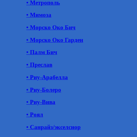
• Метрополь
• Мимоза
• Морско Око Бич
• Морско Око Гарден
• Палм Бич
• Преслав
• Риу-Арабелла
• Риу-Болеро
• Риу-Вива
• Роял
• Санрайз/экселсиор