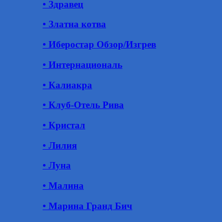
• Здравец
• Златна котва
• Иберостар Обзор/Изгрев
• Интернациональ
• Калиакра
• Клуб-Отель Рива
• Кристал
• Лилия
• Луна
• Малина
• Марина Гранд Бич