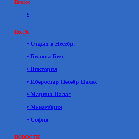
Наксос
•
Несебр
• Отдых в Несебр.
• Биляна Бич
• Виктория
• Иберостар Несебр Палас
• Марина Палас
• Менамбрия
• София
НОВОСТИ