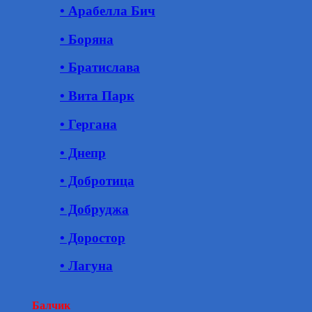
• Арабелла Бич
• Боряна
• Братислава
• Вита Парк
• Гергана
• Днепр
• Добротица
• Добруджа
• Доростор
• Лагуна
Балчик