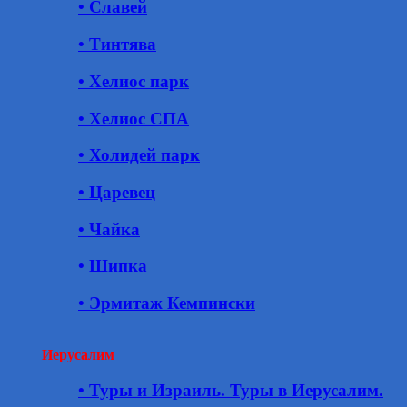
• Славей
• Тинтява
• Хелиос парк
• Хелиос СПА
• Холидей парк
• Царевец
• Чайка
• Шипка
• Эрмитаж Кемпински
Иерусалим
• Туры и Израиль. Туры в Иерусалим.