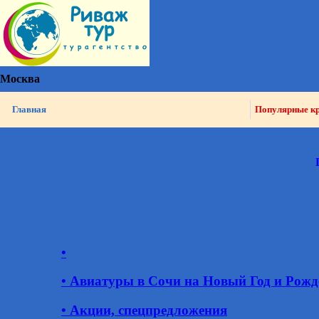
Москва
Главная
Популярные к
•
• Авиатуры в Сочи на Новый Год и Рожд
• Акции, спецпредложения