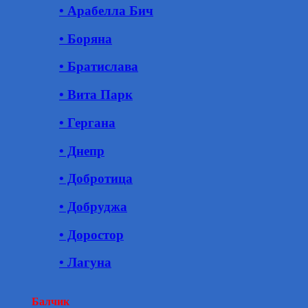
• Арабелла Бич
• Боряна
• Братислава
• Вита Парк
• Гергана
• Днепр
• Добротица
• Добруджа
• Доростор
• Лагуна
Балчик