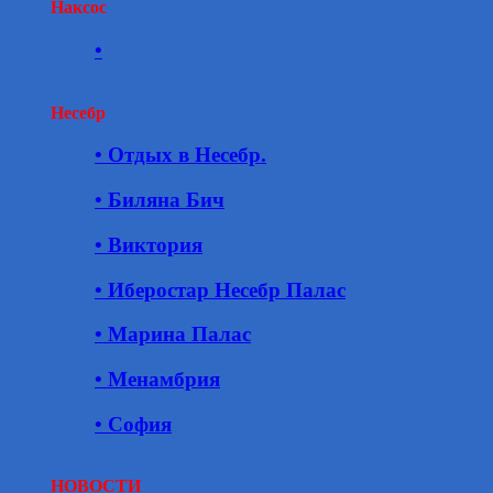
Наксос
•
Несебр
• Отдых в Несебр.
• Биляна Бич
• Виктория
• Иберостар Несебр Палас
• Марина Палас
• Менамбрия
• София
НОВОСТИ