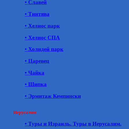
• Славей
• Тинтява
• Хелиос парк
• Хелиос СПА
• Холидей парк
• Царевец
• Чайка
• Шипка
• Эрмитаж Кемпински
Иерусалим
• Туры и Израиль. Туры в Иерусалим.