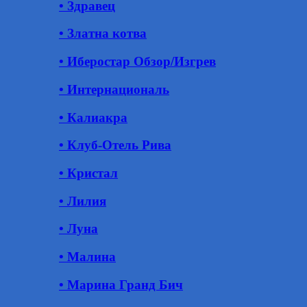
• Здравец
• Златна котва
• Иберостар Обзор/Изгрев
• Интернациональ
• Калиакра
• Клуб-Отель Рива
• Кристал
• Лилия
• Луна
• Малина
• Марина Гранд Бич