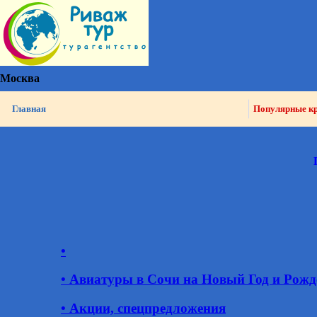
Москва
Главная
Популярные к
•
• Авиатуры в Сочи на Новый Год и Рожд
• Акции, спецпредложения