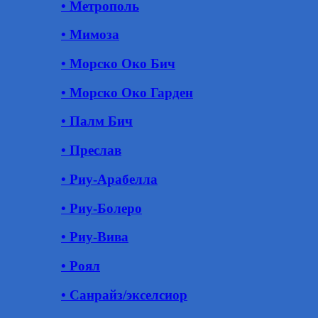
• Метрополь
• Мимоза
• Морско Око Бич
• Морско Око Гарден
• Палм Бич
• Преслав
• Риу-Арабелла
• Риу-Болеро
• Риу-Вива
• Роял
• Санрайз/экселсиор